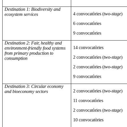
Destination 1: Biodiversity and
4 convocatòries (
two-stage
)
ecosystem services
6 convocatòries
9 convocatòries
Destination 2: Fair, healthy and
14 convocatòries
environment-friendly food systems
from primary production to
2 convocatòries (
two-stage
)
consumption
2 convocatòries (
two-stage
)
9 convocatòries
Destination 3: Circular economy
2 convocatòries (
two-stage
)
and bioeconomy sectors
11 convocatòries
2 convocatòries (
two-stage
)
10 convocatòries