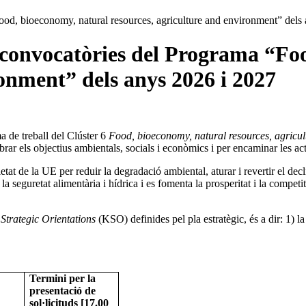
od, bioeconomy, natural resources, agriculture and environment” dels
 convocatòries del Programa “Fo
ronment” dels anys 2026 i 2027
 de treball del Clúster 6
Food, bioeconomy, natural resources, agricu
ibrar els objectius ambientals, socials i econòmics i per encaminar les a
at de la UE per reduir la degradació ambiental, aturar i revertir el decliv
a seguretat alimentària i hídrica i es fomenta la prosperitat i la competi
Strategic Orientations
(KSO) definides pel pla estratègic, és a dir: 1) la 
Termini per la
presentació de
sol·licituds [17.00