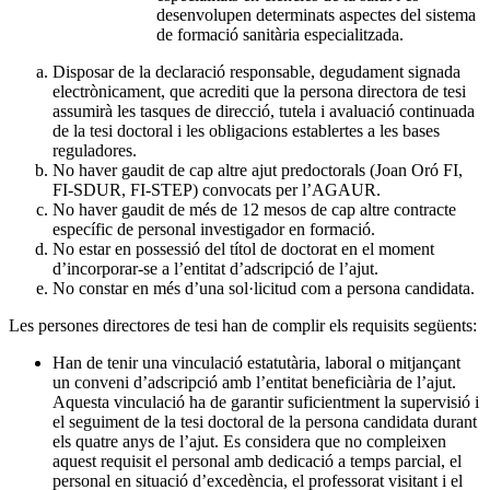
desenvolupen determinats aspectes del sistema
de formació sanitària especialitzada.
Disposar de la declaració responsable, degudament signada
electrònicament, que acrediti que la persona directora de tesi
assumirà les tasques de direcció, tutela i avaluació continuada
de la tesi doctoral i les obligacions establertes a les bases
reguladores.
No haver gaudit de cap altre ajut predoctorals (Joan Oró FI,
FI-SDUR, FI-STEP) convocats per l’AGAUR.
No haver gaudit de més de 12 mesos de cap altre contracte
específic de personal investigador en formació.
No estar en possessió del títol de doctorat en el moment
d’incorporar-se a l’entitat d’adscripció de l’ajut.
No constar en més d’una sol·licitud com a persona candidata.
Les persones directores de tesi han de complir els requisits següents:
Han de tenir una vinculació estatutària, laboral o mitjançant
un conveni d’adscripció amb l’entitat beneficiària de l’ajut.
Aquesta vinculació ha de garantir suficientment la supervisió i
el seguiment de la tesi doctoral de la persona candidata durant
els quatre anys de l’ajut. Es considera que no compleixen
aquest requisit el personal amb dedicació a temps parcial, el
personal en situació d’excedència, el professorat visitant i el