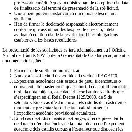
professorat emèrit. Aquest requisit s’han de complir en la data
de finalització del termini de presentació de la sol·licitud.
Únicament poden constar com a directors de tesi en una
sol·licitud.
Han de firmar la declaració responsable electrònicament
conforme que assumiran les tasques de direcció, tutela i
avaluació continuada de la tesi doctoral i les obligacions
establertes a les bases reguladores.
La presentació de les sol·licituds es farà telemàticament a l’Oficina
Virtual de Tràmits (OVT) de la Generalitat de Catalunya adjuntant la
documentació següent:
Formulari de sol·licitud normalitzat.
Annex a la sol·licitud disponible a la web de l’AGAUR.
Expedients acadèmics dels estudis de grau, llicenciatura o
equivalent i de màster en el quals consti la data d’obtenció del
títol i la nota mitjana, calculada d’acord amb els criteris que
s’especifiquen en el Reial Decret 1125/2003, de 5 de
setembre. En el cas d’estar cursant els estudis de màster en el
moment de presentar la sol·licitud, caldrà presentar
l’expedient acadèmic provisional actualitzat.
En el cas d'estudis cursats a l'estranger, s’ha de presentar la
declaració d’equivalències de la nota mitjana de l’expedient
acadèmic dels estudis cursats a l’estranger que disposen les