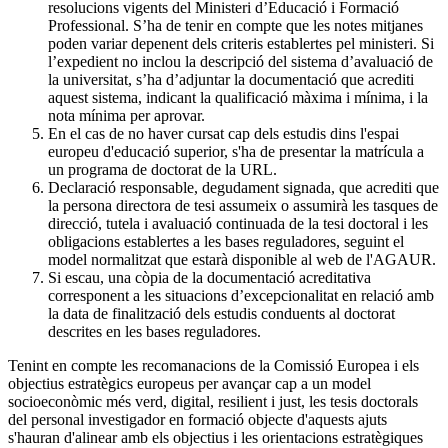
resolucions vigents del Ministeri d’Educació i Formació
Professional. S’ha de tenir en compte que les notes mitjanes
poden variar depenent dels criteris establertes pel ministeri. Si
l’expedient no inclou la descripció del sistema d’avaluació de
la universitat, s’ha d’adjuntar la documentació que acrediti
aquest sistema, indicant la qualificació màxima i mínima, i la
nota mínima per aprovar.
En el cas de no haver cursat cap dels estudis dins l'espai
europeu d'educació superior, s'ha de presentar la matrícula a
un programa de doctorat de la URL.
Declaració responsable, degudament signada, que acrediti que
la persona directora de tesi assumeix o assumirà les tasques de
direcció, tutela i avaluació continuada de la tesi doctoral i les
obligacions establertes a les bases reguladores, seguint el
model normalitzat que estarà disponible al web de l'AGAUR.
Si escau, una còpia de la documentació acreditativa
corresponent a les situacions d’excepcionalitat en relació amb
la data de finalització dels estudis conduents al doctorat
descrites en les bases reguladores.
Tenint en compte les recomanacions de la Comissió Europea i els
objectius estratègics europeus per avançar cap a un model
socioeconòmic més verd, digital, resilient i just, les tesis doctorals
del personal investigador en formació objecte d'aquests ajuts
s'hauran d'alinear amb els objectius i les orientacions estratègiques