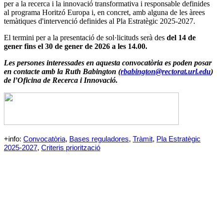
per a la recerca i la innovació transformativa i responsable definides
al programa Horitzó Europa i, en concret, amb alguna de les àrees
temàtiques d'intervenció definides al Pla Estratègic 2025-2027.
El termini per a la presentació de sol·licituds serà des
del 14 de
gener fins el 30 de gener de 2026 a les 14.00.
Les persones interessades en aquesta convocatòria es poden posar
en contacte amb la Ruth Babington (
rbabington@rectorat.url.edu
)
de l’Oficina de Recerca i Innovació.
+info:
Convocatòria
,
Bases reguladores
,
Tràmit
,
Pla Estratègic
2025-2027
,
Criteris priorització