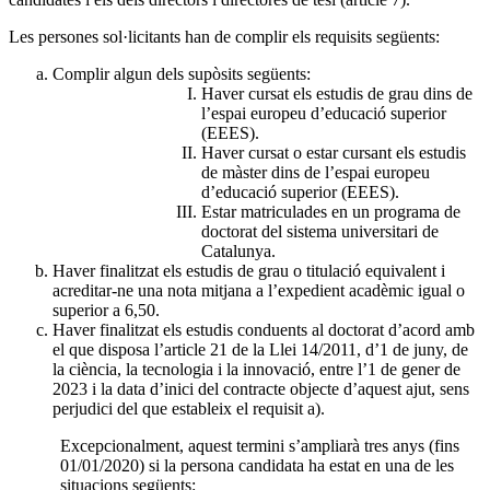
Les persones sol·licitants han de complir els requisits següents:
Complir algun dels supòsits següents:
Haver cursat els estudis de grau dins de
l’espai europeu d’educació superior
(EEES).
Haver cursat o estar cursant els estudis
de màster dins de l’espai europeu
d’educació superior (EEES).
Estar matriculades en un programa de
doctorat del sistema universitari de
Catalunya.
Haver finalitzat els estudis de grau o titulació equivalent i
acreditar-ne una nota mitjana a l’expedient acadèmic igual o
superior a 6,50.
Haver finalitzat els estudis conduents al doctorat d’acord amb
el que disposa l’article 21 de la Llei 14/2011, d’1 de juny, de
la ciència, la tecnologia i la innovació, entre l’1 de gener de
2023 i la data d’inici del contracte objecte d’aquest ajut, sens
perjudici del que estableix el requisit a).
Excepcionalment, aquest termini s’ampliarà tres anys (fins
01/01/2020) si la persona candidata ha estat en una de les
situacions següents: