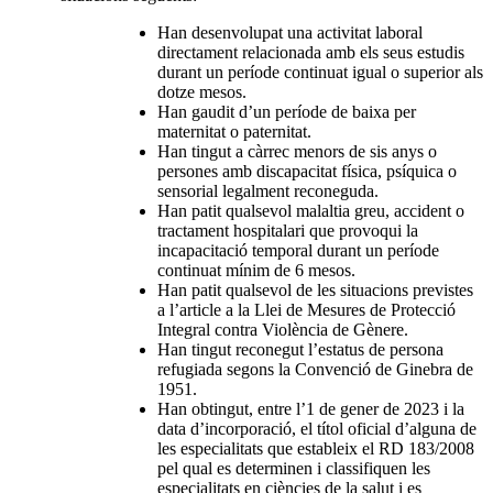
Han desenvolupat una activitat laboral
directament relacionada amb els seus estudis
durant un període continuat igual o superior als
dotze mesos.
Han gaudit d’un període de baixa per
maternitat o paternitat.
Han tingut a càrrec menors de sis anys o
persones amb discapacitat física, psíquica o
sensorial legalment reconeguda.
Han patit qualsevol malaltia greu, accident o
tractament hospitalari que provoqui la
incapacitació temporal durant un període
continuat mínim de 6 mesos.
Han patit qualsevol de les situacions previstes
a l’article a la Llei de Mesures de Protecció
Integral contra Violència de Gènere.
Han tingut reconegut l’estatus de persona
refugiada segons la Convenció de Ginebra de
1951.
Han obtingut, entre l’1 de gener de 2023 i la
data d’incorporació, el títol oficial d’alguna de
les especialitats que estableix el RD 183/2008
pel qual es determinen i classifiquen les
especialitats en ciències de la salut i es