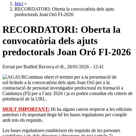
Inici
»
RECORDATORI: Oberta la convocatòria dels ajuts
predoctorals Joan Oró FI-2026
RECORDATORI: Oberta la
convocatòria dels ajuts
predoctorals Joan Oró FI-2026
Enviat per
Butlletí Recerca
el
dl., 26/01/2026 - 12:41
Continua obert el termini per a la presentació de
sol·licituds a la convocatòria dels ajuts Joan Oró per a la
contractació de personal investigador predoctoral en formació a
Catalunya (FI) per a l’any 2026 i ja es poden consultar els criteris de
priorització de la URL.
MOLT IMPORTANT:
Hi ha alguns canvis respecte a les edicions
anteriors i és important llegir bé les bases reguladores per complir
amb tots els requisits.
Les bases reguladores estableixen els requisits de les persones
candidates i els dels directors i directores de tesi (article 7).