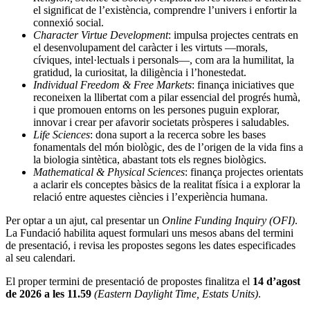
el significat de l’existència, comprendre l’univers i enfortir la
connexió social.
Character Virtue Development
: impulsa projectes centrats en
el desenvolupament del caràcter i les virtuts —morals,
cíviques, intel·lectuals i personals—, com ara la humilitat, la
gratidud, la curiositat, la diligència i l’honestedat.
Individual Freedom & Free Markets
: finança iniciatives que
reconeixen la llibertat com a pilar essencial del progrés humà,
i que promouen entorns on les persones puguin explorar,
innovar i crear per afavorir societats pròsperes i saludables.
Life Sciences
: dona suport a la recerca sobre les bases
fonamentals del món biològic, des de l’origen de la vida fins a
la biologia sintètica, abastant tots els regnes biològics.
Mathematical & Physical Sciences
: finança projectes orientats
a aclarir els conceptes bàsics de la realitat física i a explorar la
relació entre aquestes ciències i l’experiència humana.
Per optar a un ajut, cal presentar un
Online Funding Inquiry (OFI)
.
La Fundació habilita aquest formulari uns mesos abans del termini
de presentació, i revisa les propostes segons les dates especificades
al seu calendari.
El proper termini de presentació de propostes finalitza el
14 d’agost
de 2026 a les 11.59
(Eastern Daylight Time, Estats Units)
.