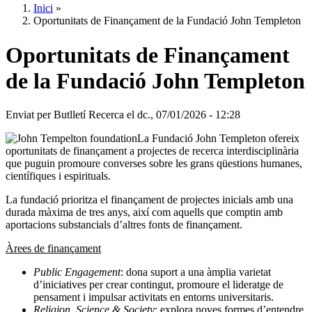
Inici
»
Oportunitats de Finançament de la Fundació John Templeton
Oportunitats de Finançament
de la Fundació John Templeton
Enviat per
Butlletí Recerca
el
dc., 07/01/2026 - 12:28
La Fundació John Templeton ofereix
oportunitats de finançament a projectes de recerca interdisciplinària
que puguin promoure converses sobre les grans qüestions humanes,
científiques i espirituals.
La fundació prioritza el finançament de projectes inicials amb una
durada màxima de tres anys, així com aquells que comptin amb
aportacions substancials d’altres fonts de finançament.
Àrees de finançament
Public Engagement
: dona suport a una àmplia varietat
d’iniciatives per crear contingut, promoure el lideratge de
pensament i impulsar activitats en entorns universitaris.
Religion, Science & Society
: explora noves formes d’entendre